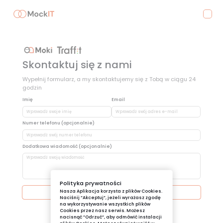
Skontaktuj się z nami
Wypełnij formularz, a my skontaktujemy się z Tobą w ciągu 24
godzin
Imię
Email
Numer telefonu (opcjonalnie)
Dodatkowa wiadomość (opcjonalnie)
Polityka prywatności
Nasza Aplikacja korzysta z plików Cookies.
Zatwierdź
Naciśnij “Akceptuj“, jeżeli wyrażasz zgodę
na wykorzystywanie wszystkich plików
Cookies przez nasz serwis. Możesz
nacisnąć “Odrzuć“, aby odmówić instalacji