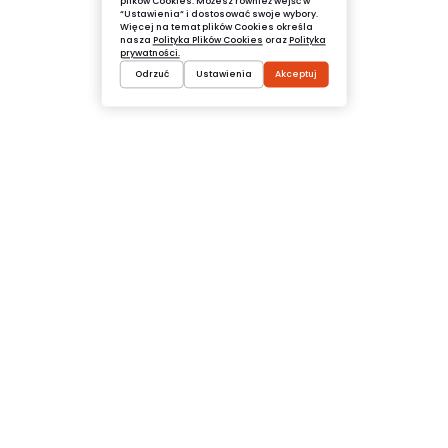
plików Cookies. Możesz również wejść w
“Ustawienia“ i dostosować swoje wybory.
Więcej na temat plików Cookies określa
nasza
Polityka Plików Cookies
oraz
Polityka
prywatności.
Odrzuć
Ustawienia
Akceptuj